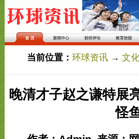
首 页
新闻中心
财经评论
教育校园
当前位置：
环球资讯
→
文
晚清才子赵之谦特展亮
怪