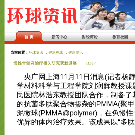
首 页
新闻中心
财经评论
教育校园
当前位置：
环球资讯
→
健康在线
→
健康资讯
慢性骨髓炎治疗相关研究获新进展
[
11-14
]
央广网上海11月11日消息(记者杨
学材料科学与工程学院刘润辉教授课
民医院林浩东教授团队合作，制备了
的抗菌多肽聚合物掺杂的PMMA(聚
泥微球(PMMA@polymer)，在兔
优异的体内治疗效果。该成果以“多肽...